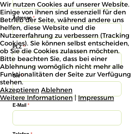
Wir nutzen Cookies auf unserer Website.
Einige von ihnen sind essenziell für den
Adresse
*
Betrieb der Seite, während andere uns
helfen, diese Website und die
Nutzererfahrung zu verbessern (Tracking
Cookies). Sie können selbst entscheiden,
PLZ
*
ob Sie die Cookies zulassen möchten.
Bitte beachten Sie, dass bei einer
Ablehnung womöglich nicht mehr alle
Funktionalitäten der Seite zur Verfügung
Ort
*
stehen.
Akzeptieren
Ablehnen
Weitere Informationen
|
Impressum
E-Mail
*