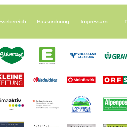
essebereich
Hausordnung
Impressum