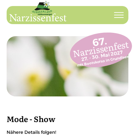
67.
Narzissenfest
27. - 30. Mai 2027
mit Bootskorso in Grundlsee
Mode - Show
Nähere Details folgen!