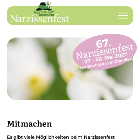
67.
Narzissenfest
27. - 30. Mai 2027
mit Bootskorso in Grundlsee
Mitmachen
Es gibt viele Möglichkeiten beim Narzissenfest